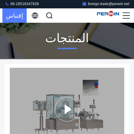
86-18516347828
foreign.trade@perwin.net
إقتباس
المنتجات