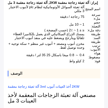
إبراز:
آلة تعبئة زجاجة معقمة 2KW
,
آلة تعبئة زجاجة معقمة 3 مل
آلة تعبئة السوائل الأوتوماتيكية لنظام plc لأنبوب الاختبار
اسم المنتج:
3 مللي
سرعة
75 زجاجة / دقيقة
ملء:
حجم
1 ~ 10 مل
التعبئة:
دقة ملء:
≤ ± 1 ~ 2٪ (حسب المضخة.)
طريقة
يمسك الذراع الميكانيكي الذي يعمل بالكاميرا الغطاء
السد:
تلقائيًا ويتأرجح ويضغط عليه في منفذ أنبوب الاختبار
طريقة
مخزن أنبوب ومصعد + أنبوب غير منظم + سكة توجيه +
ترتيب
وحدة توصيل لقط.
الأنبوب:
هواء
0.4 ～ 0.8 ميجا باسكال 25 35 لتر / دقيقة
مضغوط:
قوة:
2 كيلو واط
الوصف
2KW أخذ العينات أنبوب 3ml آلة تعبئة زجاجة معقمة
مصنعي آلة تعبئة الزجاجات المعقمة لأخذ
العينات 3 مل