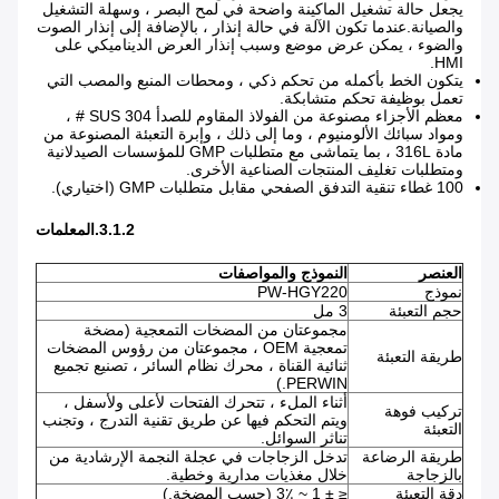
يجعل حالة تشغيل الماكينة واضحة في لمح البصر ، وسهلة التشغيل
والصيانة.عندما تكون الآلة في حالة إنذار ، بالإضافة إلى إنذار الصوت
والضوء ، يمكن عرض موضع وسبب إنذار العرض الديناميكي على
HMI.
يتكون الخط بأكمله من تحكم ذكي ، ومحطات المنبع والمصب التي
تعمل بوظيفة تحكم متشابكة.
معظم الأجزاء مصنوعة من الفولاذ المقاوم للصدأ SUS 304 # ،
ومواد سبائك الألومنيوم ، وما إلى ذلك ، وإبرة التعبئة المصنوعة من
مادة 316L ، بما يتماشى مع متطلبات GMP للمؤسسات الصيدلانية
ومتطلبات تغليف المنتجات الصناعية الأخرى.
100 غطاء تنقية التدفق الصفحي مقابل متطلبات GMP (اختياري).
3.1.2.المعلمات
العنصر
النموذج والمواصفات
نموذج
PW-HGY220
حجم التعبئة
3 مل
مجموعتان من المضخات التمعجية (مضخة
تمعجية OEM ، مجموعتان من رؤوس المضخات
طريقة التعبئة
ثنائية القناة ، محرك نظام السائر ، تصنيع تجميع
PERWIN.)
أثناء الملء ، تتحرك الفتحات لأعلى ولأسفل ،
تركيب فوهة
ويتم التحكم فيها عن طريق تقنية التدرج ، وتجنب
التعبئة
تناثر السوائل.
طريقة الرضاعة
تدخل الزجاجات في عجلة النجمة الإرشادية من
بالزجاجة
خلال مغذيات مدارية وخطية.
دقة التعبئة
≤ ± 1 ~ 3٪ (حسب المضخة.)