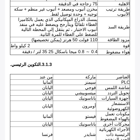
الاهلية
75 زجاجة في الدقيقة
طريقة ترتيب
مخزن أنبوب ومصعد + أنبوب غير منظم + سكة
الأنبوب
توجيه + وحدة توصيل لقط.
يمسك الذراع الميكانيكي الذي يعمل بالكاميرا
الغطاء تلقائيًا ويتأرجح ويضغط عليه في منفذ
طريقة السد
أنبوب الاختبار ، ثم ينتقل إلى المحطة التالية
للضغط على الغطاء للمرة الثانية.
مزود الطاقة
110 فولت 50 هرتز (يمكن تخصيصها)
قوة
2 كيلو واط
0.4 ～ 0.8 ميجا باسكال 25 35 لتر / دقيقة
هواء مضغوط
3.1.3.التكوين الرئيسي.
العناصر
ماركة
من عند
PLC
سيمنز
ألمانيا
شاشة اللمس
فوجي
اليابان
تحويل التردد
ميتسوبيشي
اليابان
أجهزة السيارات
باناسونيك
اليابان
الاستشعار
أومرون
اليابان
الكهروضوئية
مكونات تعمل
فيستو
ألمانيا
بالهواء المضغوط
محركات أخرى
باناسونيك
اليابان
الأجزاء الكهربائية
الرئيسية ذات
شنايدر
فرنسا
الجهد المنخفض