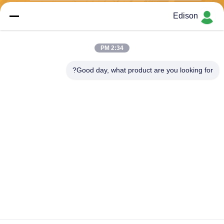
Edison
ارسل
2:34 PM
Good day, what product are you looking for?
Perwin Science And Technology Co,.Ltd
foreign.trade@perwin.net
86-18516347828
رقم 58 Dongfang Rd ، Binha
i Industrial Park ، Qidong ، م
قاطعة Jiangsu ، الصين.
الصين جودة جيدة آلة تعبئة معقمة المورد. حقوق الطبع والنشر © 2026 Perwin