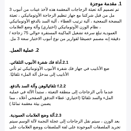
1. مقدمة موجزة
تم تصميم آلة تعبئة الزجاجات المعقمة هذه لأخذ عينات من أنبوب 3
مل من قبل شركتنا مع جهاز تنظيم الزجاجة الأوتوماتيكي ، تعبئة
المضخة التمعجية ، آلية ترتيب الغطاء ، آلية السد بالدفع الأوتوماتيكي
، نظام الوزن الأوتوماتيكي (اختياري) وآلة وضع العلامات
العمودية.تبلغ سرعة تشغيل الماكينة المستقرة حوالي 75 زجاجة /
دقيقة.إنه مصمم خصيصًا لقوارير من نوع أنبوب الاختبار سعة 3 مل.
2. عملية العمل.
2.1.أداة فك شفرة الأنبوب التلقائي
.
ضع الأنابيب في جهاز فك شفرة الأنبوب الأوتوماتيكي ثم تأتي
الأنابيب إلى مدخل آلة الملء تلقائيًا.
2.2.f تلقائي
الوهن
وآلة السد بالدفع.
عندما تأتي الزجاجات إلى منطقة التعبئة ، ستبدأ الآلة في عملية
الملء والسد تلقائيًا (اختياري: غطاء التدفق الصفحي أعلاه ، مما
يضمن بيئة معقمة تمامًا.)
2.3
.آلة وضع العلامات العمودية.
بعد الوزن ، سيتم نقل الزجاجات إلى عجلة النجمة لآلة الوسم.سيتم
تجريد الملصقات الموجودة على لفة الملصقات ووضع العلامات على