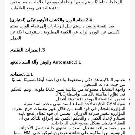
الزجاجات تلقائيًا.سيتم وضع الزجاجات ووضع العلامات ، مما يضمن
دقة عالية في وضع العلامات.
2.4
.نظام الوزن والكشف الأوتوماتيكي (اختياري)
بعد التعبئة والسد ، سيتم نقل الزجاجات إلى نظام الوزن.سيتم
الكشف عن الوزن الزائد عن الكمية المطلوبة ، ستتوقف الآلة عن
العمل.
3. الميزات التقنية.
3.1.Automatic و
الوهن
وآلة السد بالدفع.
3.1.1.سمات.
تصميم الماكينة هذا ذكي ومضغوط والذي اعتمد أيضًا تصميمًا إنسانيًا
من حيث عادات التشغيل.
واجهة التشغيل مصنوعة من شاشة لمس LCD ملونة ، ويتم التحكم
في نظام الماكينة بالكامل بواسطة PLC.
تضمن آلية تعبئة الموضع دقة تعبئة أفضل.
تقنية CAM الدقيقة لأخذ الغطاء للسد.تتبنى وحدة السد تقنية
المؤازرة للتحكم في قوة السد.من خلال تغيير معلمات خرج محرك
المؤازرة لتغيير سرعة الدوران ، يضمن أن قوة غطاء الدفع ثابتة
نسبيًا.والإعداد الكمي ، والتحكم الكمي يتم إجراؤه للتأكد من أن
الغطاء مغطى بشكل صحيح على الزجاجات.
مع وظيفة مراقبة تشغيل المعدات.تحتوي حالة تشغيل الأجزاء
الرئيسية من الماكينة على شاشة عرض ديناميكية على HMI ، مما