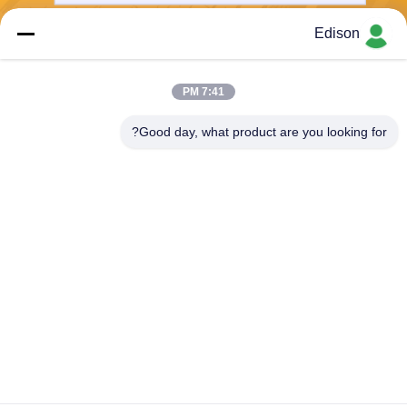
Edison
ارسل
7:41 PM
Good day, what product are you looking for?
Perwin Science And Technology Co,.Ltd
foreign.trade@perwin.net
86-18516347828
رقم 58 Dongfang Rd ، Binha
i Industrial Park ، Qidong ، م
قاطعة Jiangsu ، الصين.