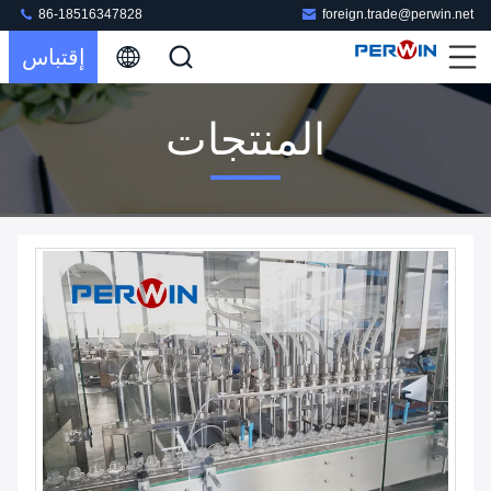
86-18516347828
foreign.trade@perwin.net
إقتباس
المنتجات