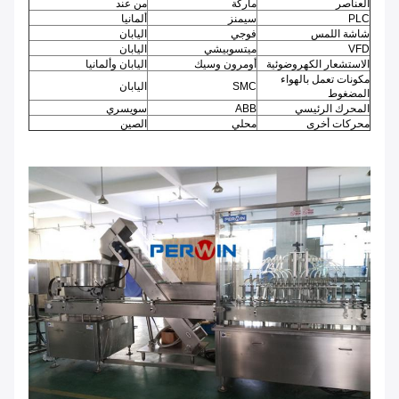
العناصر
ماركة
من عند
PLC
سيمنز
ألمانيا
شاشة اللمس
فوجي
اليابان
VFD
ميتسوبيشي
اليابان
الاستشعار الكهروضوئية
أومرون وسيك
اليابان وألمانيا
مكونات تعمل بالهواء
SMC
اليابان
المضغوط
المحرك الرئيسي
ABB
سويسري
محركات أخرى
محلي
الصين