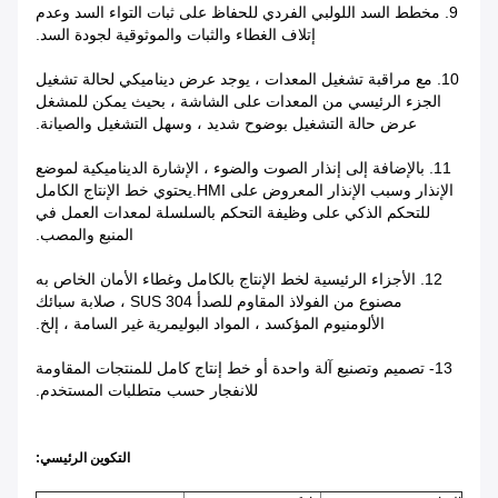
9. مخطط السد اللولبي الفردي للحفاظ على ثبات التواء السد وعدم
إتلاف الغطاء والثبات والموثوقية لجودة السد.
10. مع مراقبة تشغيل المعدات ، يوجد عرض ديناميكي لحالة تشغيل
الجزء الرئيسي من المعدات على الشاشة ، بحيث يمكن للمشغل
عرض حالة التشغيل بوضوح شديد ، وسهل التشغيل والصيانة.
11. بالإضافة إلى إنذار الصوت والضوء ، الإشارة الديناميكية لموضع
الإنذار وسبب الإنذار المعروض على HMI.يحتوي خط الإنتاج الكامل
للتحكم الذكي على وظيفة التحكم بالسلسلة لمعدات العمل في
المنبع والمصب.
12. الأجزاء الرئيسية لخط الإنتاج بالكامل وغطاء الأمان الخاص به
مصنوع من الفولاذ المقاوم للصدأ SUS 304 ، صلابة سبائك
الألومنيوم المؤكسد ، المواد البوليمرية غير السامة ، إلخ.
13- تصميم وتصنيع آلة واحدة أو خط إنتاج كامل للمنتجات المقاومة
للانفجار حسب متطلبات المستخدم.
التكوين الرئيسي: