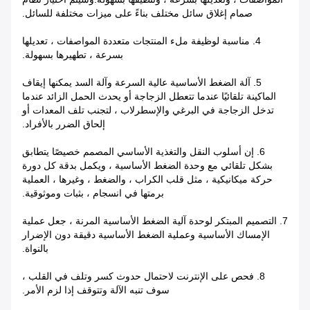
صمام إغلاق سائل مختلف بناءً على ميزات مختلفة للسائل.
4. مناسبة لوظيفة ملء المنتجات متعددة المواصفات ، تعديلها
بسرعة ، تطهيرها بسهولة.
5. آلة الضغط الأساسية عالية السرعة وآلة السد يمكنها إيقاف
الماكينة تلقائيًا عندما تتعطل الزجاجة أو يحدث الحمل الزائد عندما
تدخل الزجاجة في البرغي والإسطرلاب ، لتجنب تلف المعدات أو
إلحاق الضرر بالأفراد.
6. إن أسلوب النقل والتغذية الأساسي المصمم خصيصًا يتطابق
بشكل تلقائي مع وحدة الضغط الأساسية ، ويكمل بدقة كل دورة
حركة ميكانيكية ، مثل قلب الكراب ، والضغط ، وغيرها ، العملية
برمتها في انسجام ، بثبات وموثوقية.
7. التصميم المبتكر لوحدة آلية الضغط الأساسية المرنة ، جعل عملية
الإمساك الأساسية وعملية الضغط الأساسية دقيقة دون الإضرار
بالنواة.
8. فحص على الإنترنت لاحتمال حدوث كسر وتلف في القلب ،
سوف تنبه الآلة وتتوقف إذا لزم الأمر.