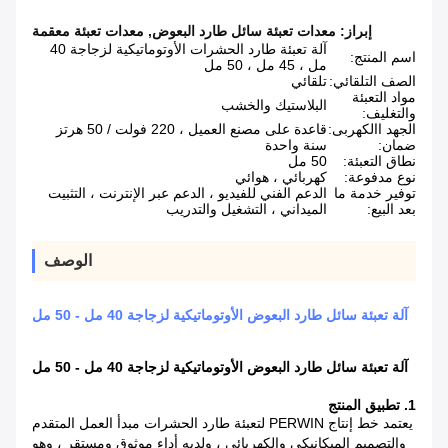
إبراز:
معدات تعبئة سائل طارد البعوض
,
معدات تعبئة معقمة
آلة تعبئة طارد الحشرات الأوتوماتيكية لزجاجة 40
اسم المنتج:
مل ، 45 مل ، 50 مل
الصف التلقائي:
تلقائي
مواد التعبئة
البلاستيك والخشب
والتغليف:
الجهد االكهربى:
قاعدة على مصنع العميل ، 220 فولت / 50 هرتز
ضمان:
سنة واحدة
نطاق التعبئة:
50 مل
نوع مدفوعة:
كهربائي ، هوائي
توفير خدمة ما
الدعم الفني للفيديو ، الدعم عبر الإنترنت ، التثبيت
بعد البيع:
الميداني ، التشغيل والتدريب
الوصف
آلة تعبئة سائل طارد البعوض الأوتوماتيكية لزجاجة 40 مل - 50 مل
آلة تعبئة سائل طارد البعوض الأوتوماتيكية لزجاجة 40 مل - 50 مل
1. تطبيق المنتج
يعتمد خط إنتاج PERWIN لتعبئة طارد الحشرات مبدأ العمل المتقدم
والتصميم الميكانيكي والكهربائي ، ولديه أداء موثوق ومستقر ، وهو