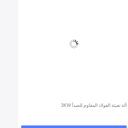
آلة تعبئة الفولاذ المقاوم للصدأ 3KW
～ 0.8Mpa هواء مضغوط