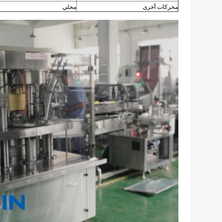
محركات أخرى
محلي