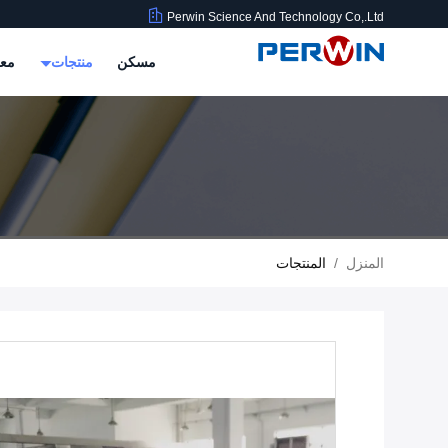
Perwin Science And Technology Co,.Ltd
مسكن
منتجات
معل
المنزل
/
المنتجات