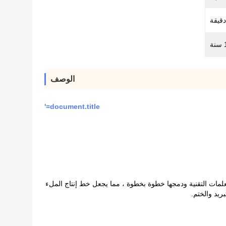
نة
الوصف
document.title='
ن المعلمات التقنية ودمجها خطوة بخطوة ، مما يجعل خط إنتاج الملء
ريد والختم.