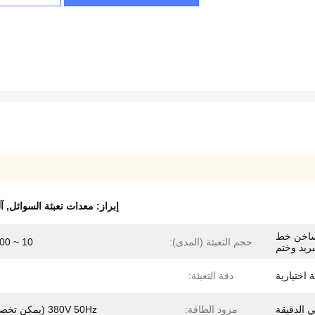
إبراز:
معدات تعبئة السوائل
,
آ
لساخن خط
حجم التعبئة (المدى):
10 ~ 200 مل
تبريد وختم
اختيارية
دقة التعبئة:
مزود الطاقة:
380V 50Hz (يمكن تخصيصها)