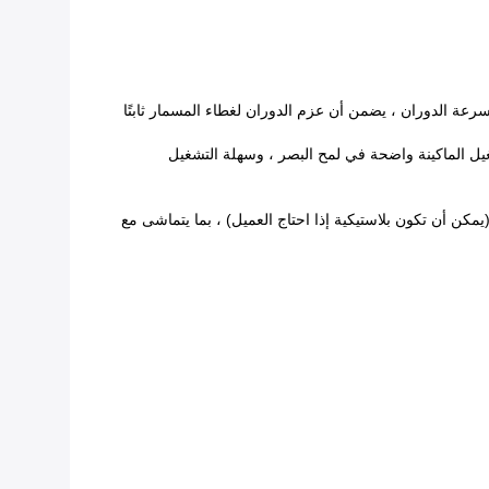
ر سرعة الدوران ، يضمن أن عزم الدوران لغطاء المسمار ثابتًا
زاء الرئيسية من الماكينة على شاشة عرض ديناميكية على HMI ، مما يجعل حالة تشغيل الماكينة واضحة في لمح البصر ، وسهلة التشغيل
م الأجزاء مصنوعة من الفولاذ المقاوم للصدأ SUS 304 # ، ومواد سبائك الألومنيوم ، وما إلى ذلك ، وإبرة التعبئة المصنوعة من مادة 316L (يمكن أن تكون بلاستيكية إذا احتاج العميل) ، بما يتماشى مع