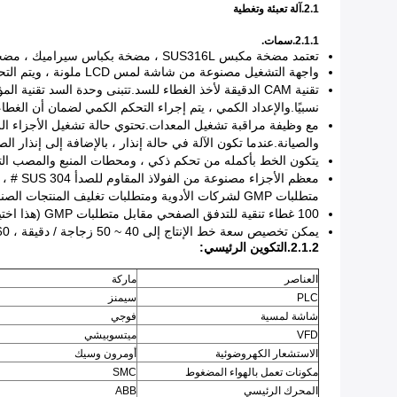
2.1.آلة تعبئة وتغطية
2.1.1.سمات.
تعتمد مضخة مكبس SUS316L ، مضخة بكباس سيراميك ، مضخة تمعجية أو مضخات مخصصة لملء دقيق دقة التعبئة ± 0.5 ~ 1٪.
واجهة التشغيل مصنوعة من شاشة لمس LCD ملونة ، ويتم التحكم في نظام الماكينة بالكامل بواسطة PLC
تقنية CAM الدقيقة لأخذ الغطاء للسد.تتبنى وحدة السد ت
نسبيًا.والإعداد الكمي ، يتم إجراء التحكم الكمي لضمان أن ا
والصيانة.عندما تكون الآلة في حالة إنذار ، بالإضافة إلى إنذار
يتكون الخط بأكمله من تحكم ذكي ، ومحطات المنبع والمصب الت
متطلبات GMP لشركات الأدوية ومتطلبات تغليف المنتجات الصناعية الأخرى.
100 غطاء تنقية للتدفق الصفحي مقابل متطلبات GMP (هذا اختياري)
يمكن تخصيص سعة خط الإنتاج إلى 40 ~ 50 زجاجة / دقيقة ، 60 ~ 120 زجاجة / دقيقة وفقًا لمتطلبات العملاء.
2.1.2.التكوين الرئيسي:
العناصر
ماركة
PLC
سيمنز
شاشة لمسية
فوجي
VFD
ميتسوبيشي
الاستشعار الكهروضوئية
أومرون وسيك
مكونات تعمل بالهواء المضغوط
SMC
المحرك الرئيسي
ABB