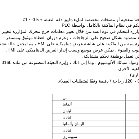
قنية المؤازرة للتحكم في قوة السد.من خلال تغيير معلمات خرج محرك المؤازرة لتغيي
لغطاء مشدود بشكل صحيح على الزجاجات ، وعزم دوران الغطاء موثوق ومستقر.
مع وظيفة مراقبة تشغيل المعدات.تحتوي حالة تشغيل الأج
 الصوت والضوء ، يمكن عرض موضع وسبب إنذار العرض الديناميكي على HMI.
ي تعمل بوظيفة تحكم متشابكة.
معظ
من
ألمانيا
اليابان
اليابان
اليابان وألمانيا
اليابان
سويسري