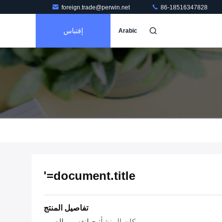
foreign.trade@perwin.net
86-18516347828
إقتباس
Arabic
document.title='
تفاصيل المنتج
مكان المنشأ:
جيانغسو ، الصين