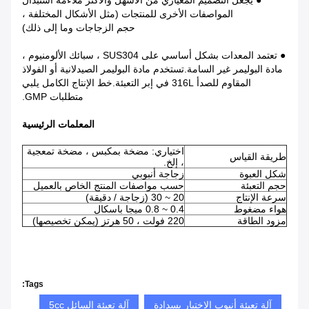
● يجعل التصميم المعياري من الأسهل والأكثر ملاءمة استبدال
المواصفات الأخرى للمنتجات (مثل الأشكال المختلفة ،
حجم الزجاجات وما إلى ذلك)
● تعتمد المعدات بشكل أساسي على SUS304 ، سبائك الألومنيوم ،
مادة البوليمر غير السامة.تستخدم مادة البوليمر الصيدلانية أو الفولاذ
المقاوم للصدأ 316L في إبر التعبئة.خط الإنتاج الكامل يلبي
متطلبات GMP.
المعلمات الرئيسية
اختياري: مضخة بمكبس ، مضخة تمعجية
طريقة القياس
، إلخ.
شكل العبوة
زجاجة أنبوبي
حجم التعبئة
حسب مواصفات المنتج الخاص بالعميل
سرعة الإنتاج
20 ~ 30 (زجاجة / دقيقة)
هواء مضغوط
0.4 ~ 0.8 ميجا باسكال
مزود الطاقة
220 فولت ، 50 هرتز (يمكن تخصيصها)
Tags:
آلة تعبئة أنبوب الاختبار بسدادة
آلة تعبئة السائل 5cc