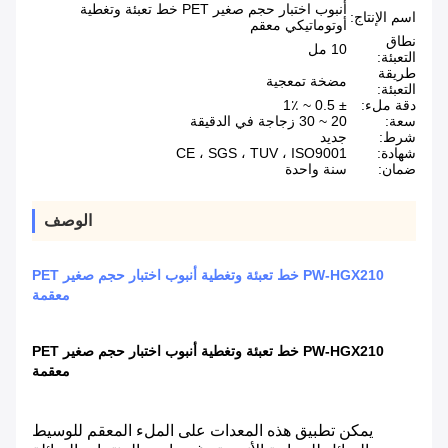
أنبوب اختبار حجم صغير PET خط تعبئة وتغطية
اسم الإنتاج:
أوتوماتيكي معقم
نطاق
10 مل
التعبئة:
طريقة
مضخة تمعجية
التعبئة:
دقة ملء:
± 0.5 ~ 1٪
سعة:
20 ~ 30 زجاجة في الدقيقة
شرط:
جديد
شهادة:
CE ، SGS ، TUV ، ISO9001
ضمان:
سنة واحدة
الوصف
PW-HGX210 خط تعبئة وتغطية أنبوب اختبار حجم صغير PET
معقمة
PW-HGX210 خط تعبئة وتغطية أنبوب اختبار حجم صغير PET
معقمة
يمكن تطبيق هذه المعدات على الملء المعقم للوسيط