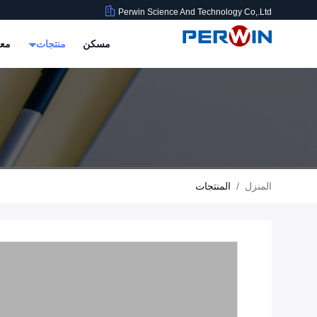
Perwin Science And Technology Co,.Ltd
مسكن
منتجات
معل
المنزل
/
المنتجات