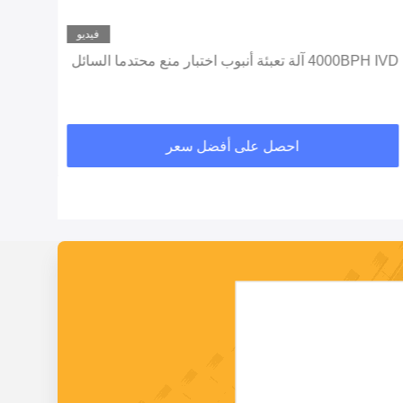
فيديو
4000BPH IVD آلة تعبئة أنبوب اختبار منع محتدما السائل
الدوا
احصل على أفضل سعر