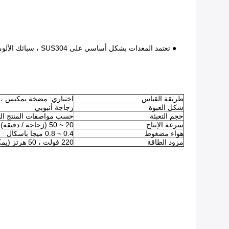
طريقة القياس
اختياري: مضخة بمكبس ، 
شكل العبوة
زجاجة أنبوبي
حجم التعبئة
حسب مواصفات المنتج الخ
سرعة الإنتاج
20 ~ 50 (زجاجة / دقيقة)
هواء مضغوط
0.4 ~ 0.8 ميجا باسكال
مزود الطاقة
220 فولت ، 50 هرتز (يمكن تخصيصها)