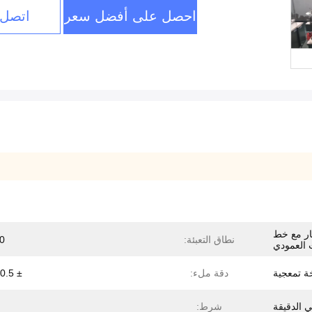
احصل على أفضل سعر
اتصل 
بار مع خط
نطاق التعبئة:
10 
 العمودي
 تمعجية
دقة ملء:
± 0.5 ~ 1٪
شرط: