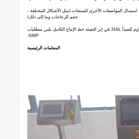
 استبدال المواصفات الأخرى للمنتجات (مثل الأشكال المختلفة ،
حجم الزجاجات وما إلى ذلك)
● تعتمد المعدات بشكل أساسي على SUS304 ، سبائك الألومنيوم ، مادة البوليمر غير السامة.تستخدم مواد البوليمر الصيدلانية أو الفولاذ المقاوم للصدأ 316L في إبر التعبئة.خط الإنتاج الكامل يلبي متطلبات
GMP.
المعلمات الرئيسية