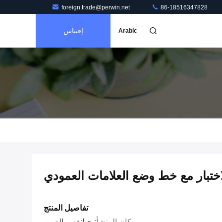
foreign.trade@perwin.net
86-18516347828
إقتباس
Arabic
لاختبار مع خط وضع العلامات العمودي
تفاصيل المنتج
مكان المنشأ:
جيانغسو الصين