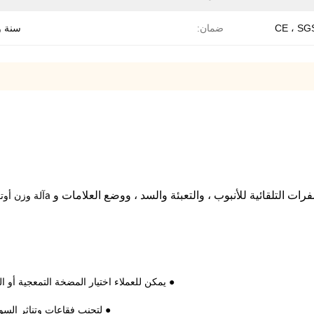
CE ، SG
ضمان:
سنة و
آلة وزن أوت
 التلقائية للأنبوب ، والتعبئة والسد ، ووضع العلامات و a
● يمكن للعملاء اختيار المضخة التمعجية أو 
● لتجنب فقاعات وتناثر السو