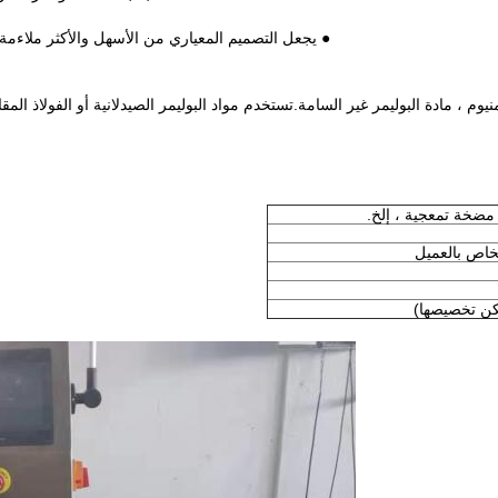
● يجعل التصميم المعياري من الأسهل والأكثر ملاءمة
مضخة تمعجية ، إلخ.
اص بالعميل