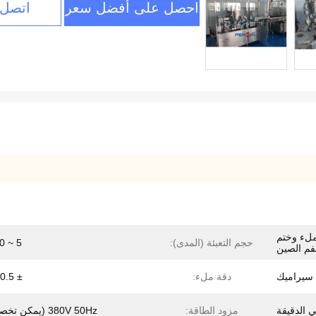
احصل على أفضل سعر
اتصل 
 ملء وختم
حجم التعبئة (المدى):
5 ~ 30 مل
فم الصين
سيراميك
دقة ملء:
± 0.5 ~ 1٪
مزود الطاقة:
380V 50Hz (يمكن تخصيصها)