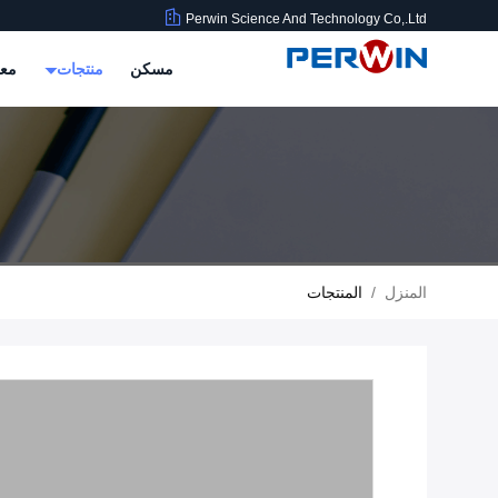
Perwin Science And Technology Co,.Ltd
مسكن
منتجات
معل
المنزل
/
المنتجات