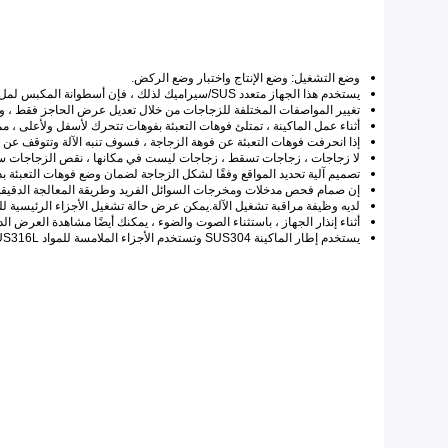
وضع التشغيل: وضع الإنتاج واختبار وضع الركض.
يستخدم هذا الجهاز متعدد SUS
/سيراميك
لذلك ، فإن أسطوانة المكبس لملء ا
تغيير المواصفات المختلفة للزجاجات من خلال تعديل عرض الحاجز فقط ، ومس
أثناء عمل الماكينة ، تمتلئ فوهات التعبئة بفوهات تتحرك لأسفل ولأعلى ، م
إذا انحرفت فوهات التعبئة عن فوهة الزجاجة ، فسوف تنبه الآلة وتتوقف عن 
لا زجاجات ، زجاجات تسقط ، زجاجات ليست في مكانها ، نقص الزجاجات س
تصميم آلية تحديد المواقع وفقًا لشكل الزجاجة لضمان وضع فوهات التعبئة بد
إن صمام فحص مدخلات ومخرجات السوائل الفريد وطريقة المعالجة الدقيقة 
لديه وظيفة مراقبة تشغيل الآلة.يمكن عرض حالة تشغيل الأجزاء الرئيسية للماكينة على HMI ، مما يسهل على المشغل الفهم أثنا
أثناء إنذار الجهاز ، باستثناء الصوت والضوء ، يمكنك أيضًا مشاهدة العرض الديناميكي على HMI للمكان المنذر والأسباب المزعجة.الآلة كلها عبارة عن تحكم ذكي متشابك ، آلة الدفق لأعلى ولأس
يستخدم إطار الماكينة SUS304 وتستخدم الأجزاء الملامسة للمواد SUS316L ، والتي تتوافق مع معيار GMP.يمكن للعميل أيضًا اختيار الغطاء الواقي لصفيحة الأكريليك.