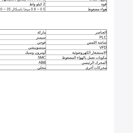
قوة
2 كيلو واط
هواء مضغوط
0.5 ~ 0.8 ميجا باسكال 35 ~ 50 لتر / دقيقة
العناصر
ماركة
PLC
سيمنز
شاشة اللمس
فوجي
VFD
ميتسوبيشي
الاستشعار الكهروضوئية
أومرون وسيك
مكونات تعمل بالهواء المضغوط
SMC
المحرك الرئيسي
ABB
محركات أخرى
محلي