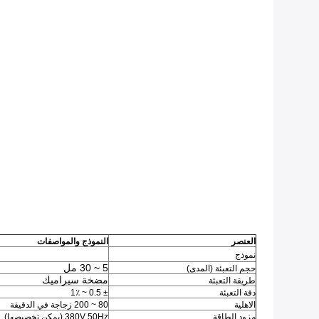
العنصر
النموذج والمواصفات
نموذج
5 ~ 30 مل
حجم التعبئة (المدى)
مضخة سيراميك
طريقة التعبئة
دقة التعبئة
± 0.5 ~ 1٪
الاهلية
80 ~ 200 زجاجة في الدقيقة
مزود الطاقة
380V 50Hz (يمكن تخصيصها)