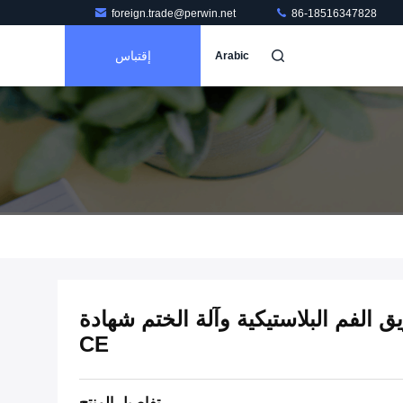
foreign.trade@perwin.net
86-18516347828
إقتباس
Arabic
ق الفم البلاستيكية وآلة الختم شهادة
CE
تفاصيل المنتج