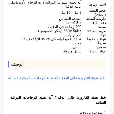
آلة تعبئة السوائل الدوائية ذات الزجاج الأوتوماتيكي
اسم الإنتاج:
عالية الدقة
حجم التعبئة
5 مل ؛ 10 مل
(المدى):
طريقة التعبئة:
مضخة الغطاس
دقة ملء:
± 0.5 ~ 1٪
سعة:
200 زجاجة في الدقيقة
مزود الطاقة:
380V 50Hz (يمكن تخصيصها)
قوة:
3 كيلو وات
هواء مضغوط:
0.4 0.7 ميجا باسكال 25 35 لترًا / دقيقة
شرط:
جديد
ضمان:
سنتان
مواد التعبئة:
سائل متدفق
الوصف
خط تعبئة القارورة عالي الدقة / آلة تعبئة الزجاجات الدوائية السائلة
خط تعبئة القارورة عالي الدقة / آلة تعبئة الزجاجات الدوائية
السائلة
1. مقدمة موجزة.