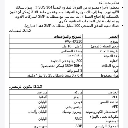
تحكم متشابكة.
معظم الأجزاء مصنوعة من الفولاذ المقاوم للصدأ SUS 304 # ، ومواد سبائك
الألومنيوم ، وما إلى ذلك ، وإبرة التعبئة المصنوعة من مادة 316L (يمكن أن تكون
بلاستيكية إذا احتاج العميل) ، بما يتماشى مع متطلبات GMP لشركات الأدوية
ومتطلبات تغليف المنتجات الصناعية الأخرى.
غطاء تنقية التدفق الصفحي 100 مقابل متطلبات GMP (هذا اختياري).
2.1.2.المعلمات
العنصر
النموذج والمواصفات
نموذج
PW-HX210
حجم التعبئة (المدى)
5 مل ~ 10 مل
طريقة التعبئة
مضخة الغطاس.
دقة التعبئة
± 0.5 ~ 1٪
الاهلية
200 زجاجة في الدقيقة
مزود الطاقة
380V 50Hz (يمكن تخصيصها)
قوة
3 كيلو واط
هواء مضغوط
0.4 0.7 ميجا باسكال 25 35 لترًا / دقيقة
2.1.3.التكوين الرئيسي:
العناصر
ماركة
من عند
PLC
سيمنز
ألمانيا
شاشة اللمس
فوجي
اليابان
VFD
ميتسوبيشي
اليابان
الاستشعار الكهروضوئية
أومرون وسيك
اليابان وألمانيا
مكونات تعمل بالهواء
SMC
اليابان
المضغوط
المحرك الرئيسي
ABB
سويسري