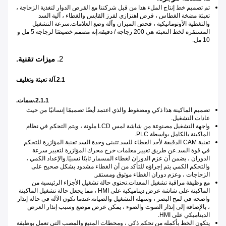
تم تصميم خط إنتاج الملء هذا من قبل شركتنا مع القرص الدوار لتغذية الزجاجة ،
تعبئة مضخة الغطاس ، قرص اهتزازي لفرز القابس والغطاء ، آلية السد
والتغطية الأوتوماتيكية ، فحص الميزان وآلة وضع العلامات.سرعة التشغيل
المستقرة لخط التعبئة هي 200 زجاجة / دقيقة.إنه مصمم خصيصًا لزجاجة 5 مل و
10 مل.
2.
ميزات تقنية.
2.1.آلة تعبئة وتغليف
2.1.1.سمات.
تصميم الماكينة هذا ذكي ومضغوط والذي اعتمد أيضًا تصميمًا إنسانيًا من حيث
عادات التشغيل.
واجهة التشغيل مصنوعة من شاشة لمس LCD ملونة ، ويتم التحكم في نظام
الماكينة بالكامل بواسطة PLC.
تقنية CAM الدقيقة لأخذ الغطاء للسد.تتبنى وحدة السد تقنية المؤازرة للتحكم
في قوة السد.عن طريق تغيير معلمات خرج محرك المؤازرة لتغيير سرعة
الدوران ، يضمن أن عزم الدوران لغطاء المسمار ثابتًا نسبيًا.والإعداد الكمي ،
والتحكم الكمي يتم إجراؤه للتأكد من أن الغطاء مشدود بشكل صحيح على
الزجاجات ، وعزم دوران الغطاء موثوق ومستقر.
مع وظيفة مراقبة تشغيل المعدات.تحتوي حالة تشغيل الأجزاء الرئيسية من
الماكينة على شاشة عرض ديناميكية على HMI ، مما يجعل حالة تشغيل الماكينة
واضحة في لمح البصر ، وسهلة التشغيل والصيانة.عندما تكون الآلة في حالة إنذار
، بالإضافة إلى إنذار الصوت والضوء ، يمكن عرض موضع وسبب إنذار العرض
الديناميكي على HMI.
يتكون الخط بأكمله من تحكم ذكي ، ومحطات المنبع والمصب التي تعمل بوظيفة