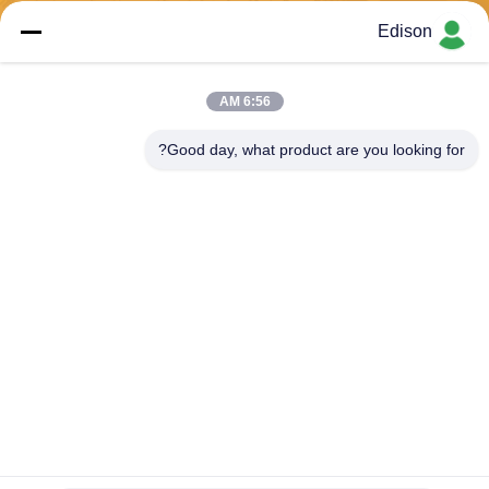
Edison
ارسل
6:56 AM
Good day, what product are you looking for?
Perwin Science And Technology Co,.Ltd
foreign.trade@perwin.net
86-18516347828
رقم 58 Dongfang Rd ، Binha
i Industrial Park ، Qidong ، م
قاطعة Jiangsu ، الصين.
الصين جودة جيدة آلة تعبئة معقمة المورد. حقوق الطبع والنشر © 2026 Perwin