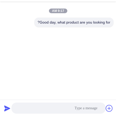
9:17 AM
Good day, what product are you looking for?
Perwin Science And Technology Co,.Ltd
foreign.trade@perwin.net
86-18516347828
رقم 58 Dongfang Rd ، Binha
i Industrial Park ، Qidong ، م
قاطعة Jiangsu ، الصين.
الصين جودة جيدة آلة تعبئة معقمة المورد. حقوق الطبع والنشر © 2026 Perwin
Science and Technology Co,.Ltd جميع الحقوق محفوظة