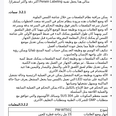
مثالي.هذا يجعل تقنية Perwin Labeling أكثر دقة وأكثر استقرارًا.
3.2.1
.
سمات.
يمكن مراقبة نظام الملصقات من خلال شاشة اللمس الملونة.
آلة وضع العلامات هذه مزودة بنظام تحكم في السرعة متعدد الخطوات.يمكنك
اختيار سرعة الملصقات بالنقر فوق وظيفة التحكم في السرعة بدقة وبسرعة.
آلة وضع العلامات مزودة بوظيفة ضبط الوضع الأولي.مهما كان قطر الملصق
كبير ومهما كان طول الملصق.يمكنك البدء في ضبط الموضع الأولي على شاشة
اللمس أو يمكنك إدخال المعلمة المعروفة مباشرة قبل تشغيل الجهاز.
آلة وضع العلامات تتكيف مع وظيفة تأخير الملصقات.يمكن تعديل موضع
الملصقات قليلاً مما يجعل جودة الملصقات أفضل.
تتكيف آلة الوسم مع وظيفة العد.يمكن حساب كمية المنتج تلقائيًا ويمكن رؤية
ذلك على واجهة الإنسان والحاسوب.
تتكيف آلة الملصقات مع وظيفة إعداد كمية الملصقات.يمكنك ضبط كمية
الملصقات مسبقًا ، ثم يتوقف الجهاز عن العمل بعد وصول هذه الكمية.
يمكن تعديل نظام لصق اللصق لأعلى ولأسفل ولليسار ولليمين.هذا جيد
للاستخدام في وضع العلامات ذات الأبعاد الأخرى.
الآلة مجهزة بوظيفة مراقبة التشغيل.يمكن عرض العملية الرئيسية وحالة تشغيل
الماكينة على شاشة LED التي تعمل باللمس مما يجعل المشغل يعرف جيدًا حالة
الماكينة ويسهل تشغيلها وصيانتها
يتم التحكم في خط الإنتاج بالكامل بذكاء.يمكن التحكم في العملية السابقة
والعملية اللاحقة مثل السلسلة.
تعتمد معظم المكونات على SUS 304 وسبائك الألومنيوم والتي تتوافق مع
متطلبات GMP للشركات الطبية ومتطلبات التغليف الأخرى.
3.2.2.المعلمات
نموذج
PW-WT501
جهاز وضع العلامات
15 مل زجاجة قطرة للعين