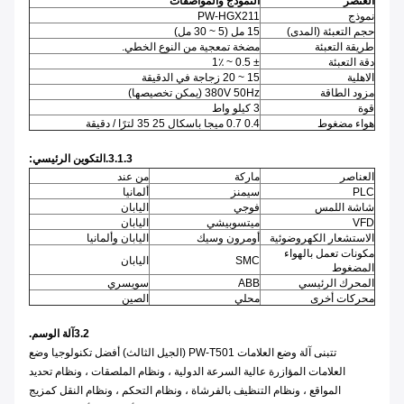
العنصر
النموذج والمواصفات
نموذج
PW-HGX211
حجم التعبئة (المدى)
15 مل (5 ~ 30 مل)
طريقة التعبئة
مضخة تمعجية من النوع الخطي.
دقة التعبئة
± 0.5 ~ 1٪
الاهلية
15 ~ 20 زجاجة في الدقيقة
مزود الطاقة
380V 50Hz (يمكن تخصيصها)
قوة
3 كيلو واط
هواء مضغوط
0.4 0.7 ميجا باسكال 25 35 لترًا / دقيقة
3.1.3.التكوين الرئيسي:
العناصر
ماركة
من عند
PLC
سيمنز
ألمانيا
شاشة اللمس
فوجي
اليابان
VFD
ميتسوبيشي
اليابان
الاستشعار الكهروضوئية
أومرون وسيك
اليابان وألمانيا
مكونات تعمل بالهواء
SMC
اليابان
المضغوط
المحرك الرئيسي
ABB
سويسري
محركات أخرى
محلي
الصين
3.2آلة الوسم.
تتبنى آلة وضع العلامات PW-T501 (الجيل الثالث) أفضل تكنولوجيا وضع
العلامات المؤازرة عالية السرعة الدولية ، ونظام الملصقات ، ونظام تحديد
المواقع ، ونظام التنظيف بالفرشاة ، ونظام التحكم ، ونظام النقل كمزيج