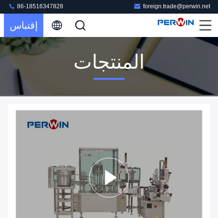
86-18516347828
foreign.trade@perwin.net
إقتباس
المنتجات