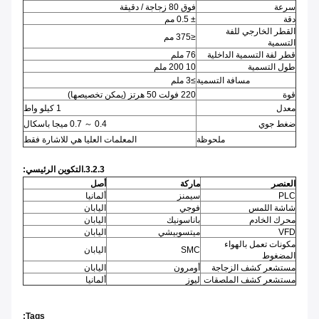
سرعة
فوق 80 زجاجة / دقيقة
دقة
± 0.5 مم
القطر الخارجي للفة
≤375 مم
التسمية
قطر لفة التسمية الداخلية
76 ملم
طول التسمية
10 200 ملم
مسافة التسمية
≥3 ملم
قوة
220 فولت 50 هرتز (يمكن تخصيصها)
معدل
1 كيلو واط
ضغط جوي
0.4 ～ 0.7 ميجا باسكال
ملحوظة
المعلمات العليا هي للاشارة فقط
3.2.3.التكوين الرئيسي:
العنصر
ماركة
أصل
PLC
سيمنز
ألمانيا
شاشة اللمس
فوجي
اليابان
محرك الخادم
باناسونيك
اليابان
VFD
ميتسوبيشي
اليابان
مكونات تعمل بالهواء
SMC
اليابان
المضغوط
مستشعر كشف الزجاجة
أومرون
اليابان
مستشعر كشف الملصقات
ليوز
ألمانيا
Tags: