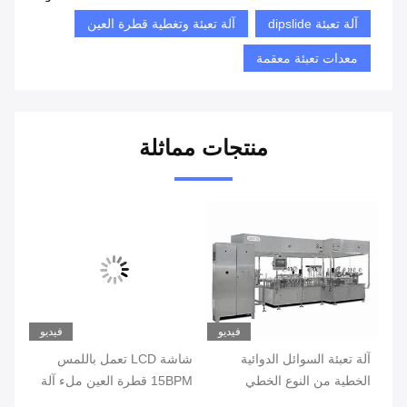
آلة تعبئة dipslide
آلة تعبئة وتغطية قطرة العين
معدات تعبئة معقمة
منتجات مماثلة
يو
فيديو
فيديو
آلة تعبئة السوائل الدوائية
شاشة LCD تعمل باللمس
الخطية من النوع الخطي
15BPM قطرة العين ملء آلة
قطرة