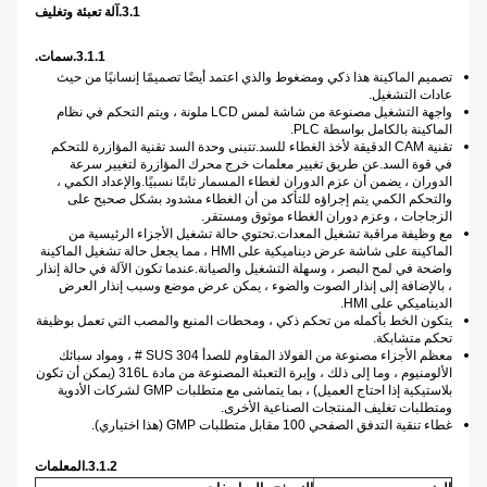
3.1.آلة تعبئة وتغليف
3.1.1.سمات.
تصميم الماكينة هذا ذكي ومضغوط والذي اعتمد أيضًا تصميمًا إنسانيًا من حيث
عادات التشغيل.
واجهة التشغيل مصنوعة من شاشة لمس LCD ملونة ، ويتم التحكم في نظام
الماكينة بالكامل بواسطة PLC.
تقنية CAM الدقيقة لأخذ الغطاء للسد.تتبنى وحدة السد تقنية المؤازرة للتحكم
في قوة السد.عن طريق تغيير معلمات خرج محرك المؤازرة لتغيير سرعة
الدوران ، يضمن أن عزم الدوران لغطاء المسمار ثابتًا نسبيًا.والإعداد الكمي ،
والتحكم الكمي يتم إجراؤه للتأكد من أن الغطاء مشدود بشكل صحيح على
الزجاجات ، وعزم دوران الغطاء موثوق ومستقر.
مع وظيفة مراقبة تشغيل المعدات.تحتوي حالة تشغيل الأجزاء الرئيسية من
الماكينة على شاشة عرض ديناميكية على HMI ، مما يجعل حالة تشغيل الماكينة
واضحة في لمح البصر ، وسهلة التشغيل والصيانة.عندما تكون الآلة في حالة إنذار
، بالإضافة إلى إنذار الصوت والضوء ، يمكن عرض موضع وسبب إنذار العرض
الديناميكي على HMI.
يتكون الخط بأكمله من تحكم ذكي ، ومحطات المنبع والمصب التي تعمل بوظيفة
تحكم متشابكة.
معظم الأجزاء مصنوعة من الفولاذ المقاوم للصدأ SUS 304 # ، ومواد سبائك
الألومنيوم ، وما إلى ذلك ، وإبرة التعبئة المصنوعة من مادة 316L (يمكن أن تكون
بلاستيكية إذا احتاج العميل) ، بما يتماشى مع متطلبات GMP لشركات الأدوية
ومتطلبات تغليف المنتجات الصناعية الأخرى.
غطاء تنقية التدفق الصفحي 100 مقابل متطلبات GMP (هذا اختياري).
3.1.2.المعلمات