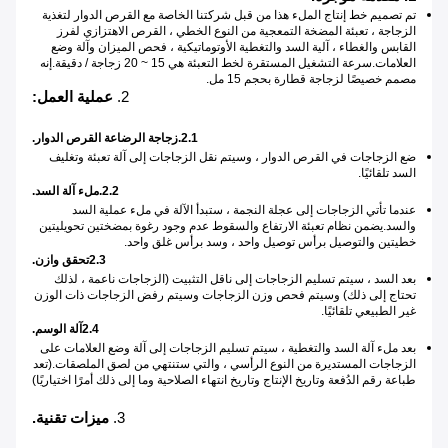
تم تصميم خط إنتاج الملء هذا من قبل شركتنا الخاصة مع القرص الدوار لتغذية
الزجاجة ، تعبئة المضخة التمعجية من النوع الخطي ، القرص الاهتزازي لفرز
القابس والغطاء ، آلية السد والتغطية الأوتوماتيكية ، فحص الميزان وآلة وضع
العلامات.سرعة التشغيل المستقرة لخط التعبئة هي 15 ~ 20 زجاجة / دقيقة.إنه
مصمم خصيصًا لزجاجة قطارة بحجم 15 مل.
2.
عملية العمل:
2.1.زجاجة الرضاعة
القرص الدوار.
ضع الزجاجات في القرص الدوار ، وسيتم نقل الزجاجات إلى آلة تعبئة وتغليف
السد تلقائيًا.
2.2.ملء آلة السد.
عندما تأتي الزجاجات إلى عجلة النجمة ، ستبدأ الآلة في ملء عملية السد
والسد.يضمن نظام تعبئة الارتفاع والسقوط عدم وجود رغوة بمضختين تحويليتين
خطيتين والتوصيل برأس توصيل واحد ، وسد برأس غلق واحد.
2.3تحقق وازن.
بعد السد ، سيتم تسليم الزجاجات إلى ناقل التثبيت (الزجاجات ناعمة ، لذلك
تحتاج إلى ذلك) وسيتم فحص وزن الزجاجات وسيتم رفض الزجاجات ذات الوزن
غير الطبيعي تلقائيًا.
2.4آلة الوسم.
بعد ملء آلة السد والتغطية ، سيتم تسليم الزجاجات إلى آلة وضع العلامات على
الزجاجات المستديرة من النوع الرأسي ، والتي ستنتهي من لصق الملصقات.(تعد
طباعة رقم الدُفعة وتاريخ الإنتاج وتاريخ انتهاء الصلاحية وما إلى ذلك أمرًا اختياريًا)
3.
ميزات تقنية.