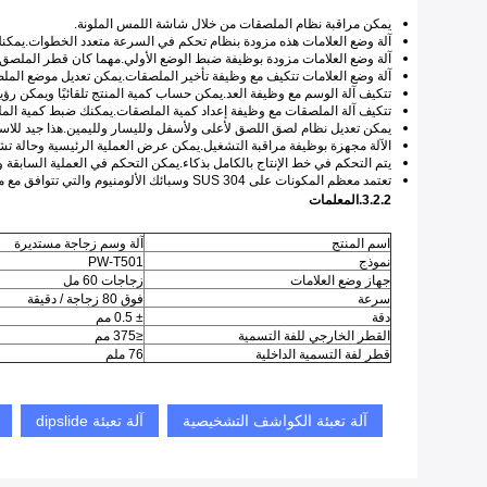
يمكن مراقبة نظام الملصقات من خلال شاشة اللمس الملونة.
آلة وضع العلامات هذه مزودة بنظام تحكم في السرعة متعدد الخطوات.يمكن
آلة وضع العلامات مزودة بوظيفة ضبط الوضع الأولي.مهما كان قطر الملصق
آلة وضع العلامات تتكيف مع وظيفة تأخير الملصقات.يمكن تعديل موضع الملص
تتكيف آلة الوسم مع وظيفة العد.يمكن حساب كمية المنتج تلقائيًا ويمكن رؤ
تتكيف آلة الملصقات مع وظيفة إعداد كمية الملصقات.يمكنك ضبط كمية الملص
يمكن تعديل نظام لصق اللصق لأعلى ولأسفل ولليسار ولليمين.هذا جيد للاستخ
الآلة مجهزة بوظيفة مراقبة التشغيل.يمكن عرض العملية الرئيسية وحالة تشغيل الماكينة على شاشة LED التي تعمل باللمس مما يجعل المشغل يعرف
يتم التحكم في خط الإنتاج بالكامل بذكاء.يمكن التحكم في العملية السابقة و
تعتمد معظم المكونات على SUS 304 وسبائك الألومنيوم والتي تتوافق مع متطلبات GMP للشركات الطبية ومتطلبات التغليف الأخرى.
3.2.2.المعلمات
اسم المنتج
آلة وسم زجاجة مستديرة
نموذج
PW-T501
جهاز وضع العلامات
زجاجات 60 مل
سرعة
فوق 80 زجاجة / دقيقة
دقة
± 0.5 مم
القطر الخارجي للفة التسمية
≤375 مم
قطر لفة التسمية الداخلية
76 ملم
آلة تعبئة الكواشف التشخيصية
آلة تعبئة dipslide