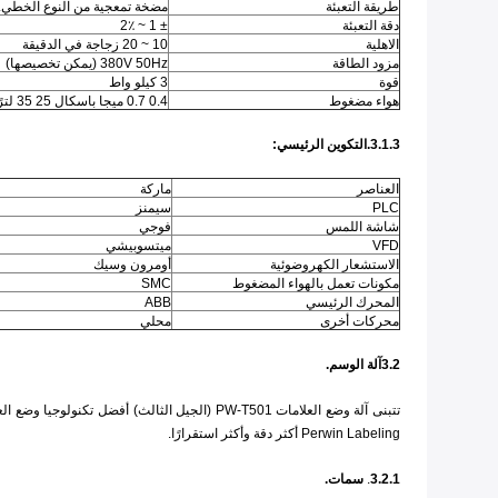
طريقة التعبئة
مضخة تمعجية من النوع الخطي.
دقة التعبئة
± 1 ~ 2٪
الاهلية
10 ~ 20 زجاجة في الدقيقة
مزود الطاقة
380V 50Hz (يمكن تخصيصها)
قوة
3 كيلو واط
هواء مضغوط
0.4 0.7 ميجا باسكال 25 35 لترًا / دقيقة
3.1.3.التكوين الرئيسي:
العناصر
ماركة
PLC
سيمنز
شاشة اللمس
فوجي
VFD
ميتسوبيشي
الاستشعار الكهروضوئية
أومرون وسيك
مكونات تعمل بالهواء المضغوط
SMC
المحرك الرئيسي
ABB
محركات أخرى
محلي
3.2آلة الوسم.
تتبنى آلة وضع العلامات PW-T501 (الجيل الثالث
Perwin Labeling أكثر دقة وأكثر استقرارًا.
3.2.1
.
سمات.