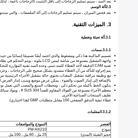
بعد السد ، سيتم تسليم الزجاجات إلى ناقل التثبيت (الزجاجات ناعمة ، لذ
2.3آلة الوسم.
بعد فحص الميزان ، سيتم تسليم الزجاجات إلى آلة الملصقات ، والتي ستنتهي من
3. الميزات التقنية.
3.1.آلة تعبئة وتغطية
3.1.1.سمات.
تصميم الماكينة هذا ذكي ومضغوط والذي اعتمد أيضًا تصميمًا إنسانيًا من حي
واجهة التشغيل مصنوعة من شاشة لمس LCD ملونة ، ويتم التحكم في نظام الماكينة بالكامل بواسطة PLC.
تقنية CAM الدقيقة لأخذ الغطاء للسد.تتبنى وحدة السد تقنية المؤا
يتم إجراؤه للتأكد من أن الغطاء مشدود بشكل صحيح على الزجاجات ، وعزم
بالإضافة إلى إنذار الصوت والضوء ، يمكن عرض موضع وسبب إنذار العرض الدين
يتكون الخط بأكمله من تحكم ذكي ، ومحطات المنبع والمصب التي تعمل بوظ
تغليف المنتجات الصناعية الأخرى.
غطاء تنقية التدفق الصفحي 100 مقابل متطلبات GMP (هذا اختياري).
3.1.2.المعلمات
العنصر
النموذج والمواصفات
نموذج
PW-HX210
حجم التعبئة (المدى)
25 مل ، 60 مل ، 100 مل