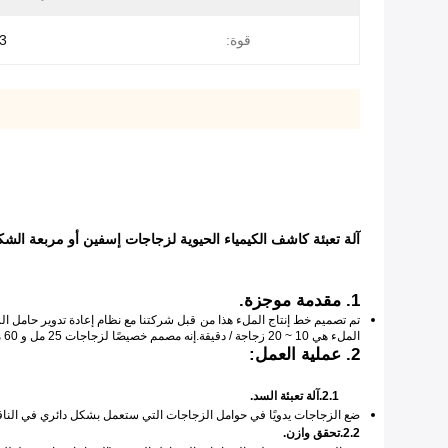
قوة:
3 كيلو وا
آلة تعبئة كاشف الكيمياء الحيوية لزجاجات إسفين أو مربعة الش
1. مقدمة موجزة.
تم تصميم خط إنتاج الملء هذا من قبل شركتنا مع نظام إعادة تدوير حامل الز
الملء هي 10 ~ 20 زجاجة / دقيقة.إنه مصمم خصيصًا لزجاجات 25 مل و 60 مل و 100 مل (زجاجات مستديرة وتدية الشكل)
2. عملية العمل:
2.1.آلة تعبئة السد.
ضع الزجاجات يدويًا في حوامل الزجاجات التي ستعمل بشكل دائري في الناقل ،
2.2.تحقق وازن.