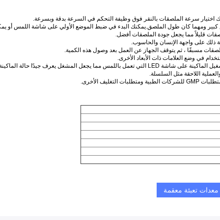
ك اختيار سرعة الملصقات بالنقر فوق وظيفة التحكم في السرعة بدقة وبسرعة.
 كبير ومهما كان طول الملصق.يمكنك البدء في ضبط الموضع الأولي على شاشة اللمس أو يمكن
قات قليلاً مما يجعل جودة الملصقات أفضل.
ية ذلك على واجهة الإنسان والحاسوب.
قات مسبقًا ، ثم يتوقف الجهاز عن العمل بعد وصول هذه الكمية.
دام في وضع العلامات ذات الأبعاد الأخرى.
 جيدًا حالة الماكينة ويسهل تشغيلها وصيانتها.
العملية اللاحقة مثل السلسلة.
معدات تعبئة معقمة