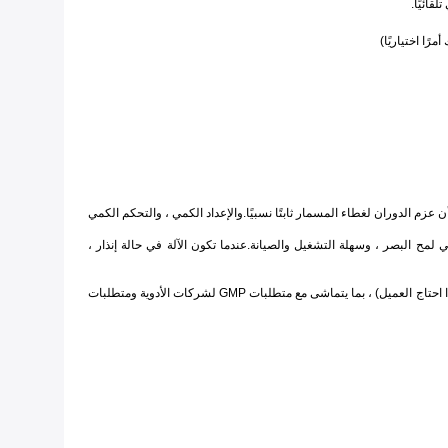
ائيًا.
ًا اختياريًا)
ن عزم الدوران لغطاء المسمار ثابتًا نسبيًا.والإعداد الكمي ، والتحكم الكمي
شاشة عرض ديناميكية على HMI ، مما يجعل حالة تشغيل الماكينة واضحة في لمح البصر ، وسهلة التشغيل والصيانة.عندما تكون الآلة في حالة إنذار ،
معظم الأجزاء مصنوعة من الفولاذ المقاوم للصدأ SUS 304 # ، ومواد سبائك الألومنيوم ، وما إلى ذلك ، وإبرة التعبئة المصنوعة من مادة 316L (يمكن أن تكون بلاستيكية إذا احتاج العميل) ، بما يتماشى مع متطلبات GMP لشركات الأدوية ومتطلبات