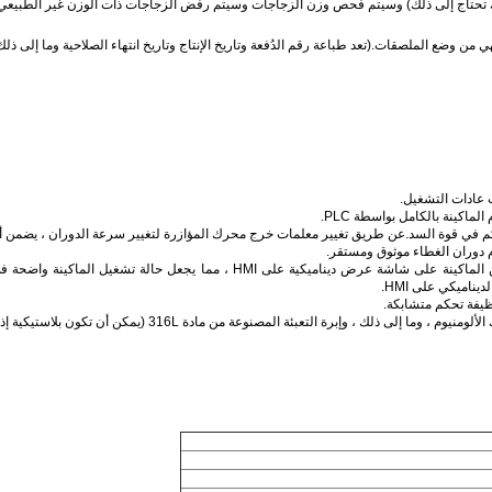
لك تحتاج إلى ذلك) وسيتم فحص وزن الزجاجات وسيتم رفض الزجاجات ذات الوزن غير الطبيعي تلق
 وضع الملصقات.(تعد طباعة رقم الدُفعة وتاريخ الإنتاج وتاريخ انتهاء الصلاحية وما إلى ذلك أمر
ث عادات التشغيل.
زرة للتحكم في قوة السد.عن طريق تغيير معلمات خرج محرك المؤازرة لتغيير سرعة الدوران ، يضمن أ
 دوران الغطاء موثوق ومستقر.
مع وظيفة مراقبة تشغيل المعدات.تحتوي حالة تشغيل الأجزاء الرئيسية من الماكينة على 
اميكي على HMI.
يفة تحكم متشابكة.