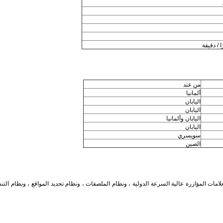
من عند
ألمانيا
اليابان
اليابان
اليابان وألمانيا
اليابان
سويسري
الصين
) أفضل تكنولوجيا وضع العلامات المؤازرة عالية السرعة الدولية ، ونظام الملصقات ، ونظام تحديد المواقع 