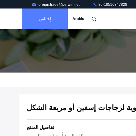
foreign.trade@perwin.net
86-18516347828
إقتباس
Arabic
حيوية لزجاجات إسفين أو مربعة الشكل
تفاصيل المنتج
مكان المنشأ:
جيانغسو ، الصين