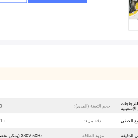
 للزجاجات
حجم التعبئة (المدى):
60 
الإسفينية
وع الخطي
دقة ملء:
± 1 ~ 2٪
مزود الطاقة:
380V 50Hz (يمكن تخصيصها)