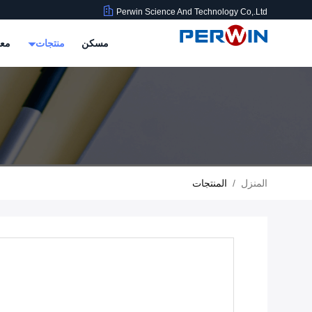
Perwin Science And Technology Co,.Ltd
مسكن
منتجات
معل
المنزل
/
المنتجات